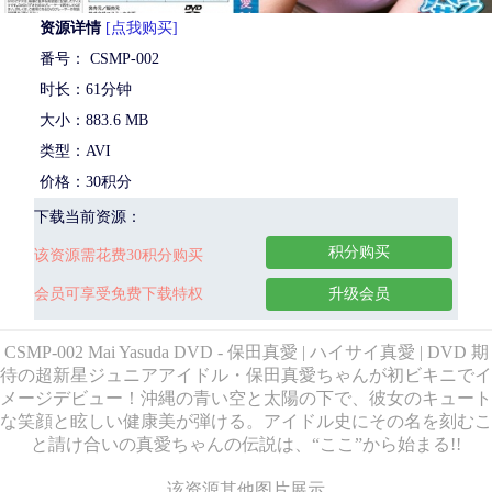
资源详情
[点我购买]
番号： CSMP-002
时长：61分钟
大小：883.6 MB
类型：AVI
价格：30积分
下载当前资源：
积分购买
该资源需花费30积分购买
会员可享受免费下载特权
升级会员
CSMP-002 Mai Yasuda DVD - 保田真愛 | ハイサイ真愛 | DVD 期
待の超新星ジュニアアイドル・保田真愛ちゃんが初ビキニでイ
メージデビュー！沖縄の青い空と太陽の下で、彼女のキュート
な笑顔と眩しい健康美が弾ける。アイドル史にその名を刻むこ
と請け合いの真愛ちゃんの伝説は、“ここ”から始まる!!
该资源其他图片展示