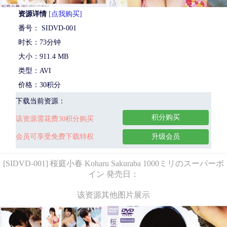
资源详情
[点我购买]
番号： SIDVD-001
时长：73分钟
大小：911.4 MB
类型：AVI
价格：30积分
下载当前资源：
积分购买
该资源需花费30积分购买
会员可享受免费下载特权
升级会员
[SIDVD-001] 桜庭小春 Koharu Sakuraba 1000ミリのスーパーボ
イン 発売日：
该资源其他图片展示