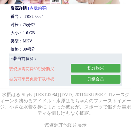
资源详情
[点我购买]
番号： TRST-0084
时长：75分钟
大小：1.6 GB
类型：MKV
价格：30积分
下载当前资源：
积分购买
该资源需花费30积分购买
会员可享受免费下载特权
升级会员
水原はる Shyly [TRST-0084] [DVD] 2011年SUPER GTレースク
ィーンを務めるアイドル・水原はるちゃんのファーストイメー
ジ。小さな水着を身にまとった彼女が、スポーツで鍛えた美ボ
ディを惜しげもなく披露。
该资源其他图片展示